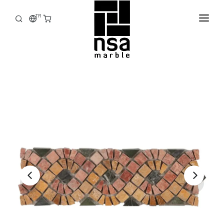
TR
ANASAYFA
KURUMSAL
ÜRÜNLER
STOCK
FABRIKA
E-KATALOG
İLETIŞIM