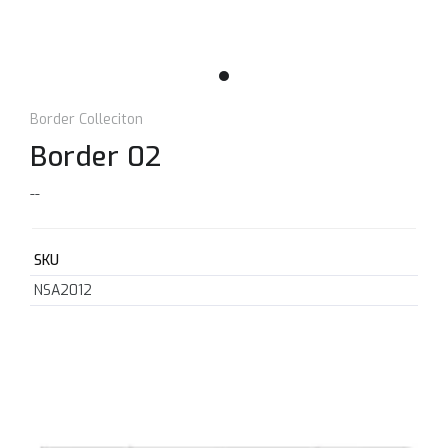
Border Colleciton
Border 02
--
SKU
NSA2012